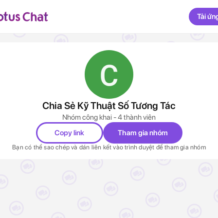
Tải ứn
Chia Sẻ Kỹ Thuật Số Tương Tác
Nhóm công khai - 4 thành viên
Copy link
Tham gia nhóm
Bạn có thể sao chép và dán liên kết vào trình duyệt để tham gia nhóm