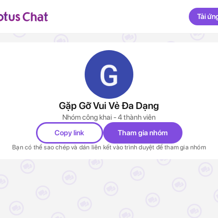
Tải ứn
Gặp Gỡ Vui Vẻ Đa Dạng
Nhóm công khai - 4 thành viên
Copy link
Tham gia nhóm
Bạn có thể sao chép và dán liên kết vào trình duyệt để tham gia nhóm