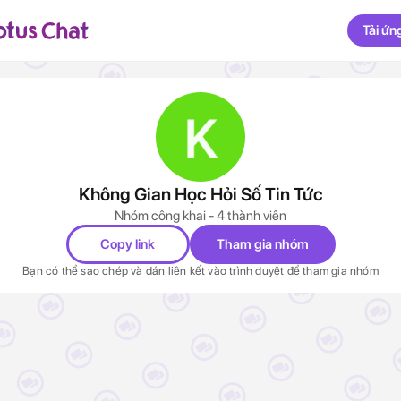
Tải ứn
Không Gian Học Hỏi Số Tin Tức
Nhóm công khai - 4 thành viên
Copy link
Tham gia nhóm
Bạn có thể sao chép và dán liên kết vào trình duyệt để tham gia nhóm