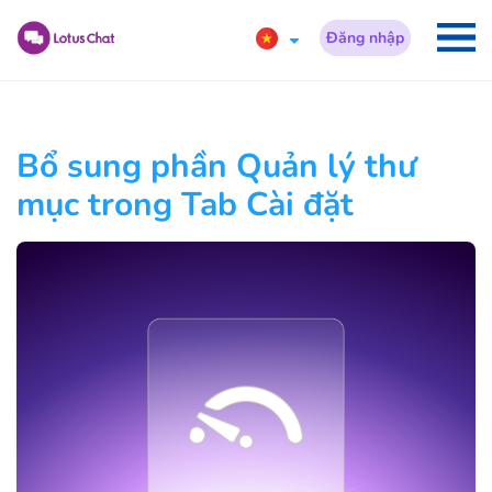
Đăng nhập
Bổ sung phần Quản lý thư
mục trong Tab Cài đặt